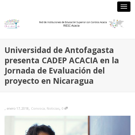
Camb
nave
Universidad de Antofagasta
presenta CADEP ACACIA en la
Jornada de Evaluación del
proyecto en Nicaragua
,
,
,
enero 17, 2018
Convoca
,
Noticias
0