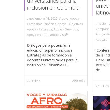
universitarios para la
univer
inclusión en Colombia
latin
,
,
noviembre 18, 2025
Apoya
,
Apoya -
,
noviemb
Campañas - Noticias
,
Apoya - Objetivos
,
Campañas 
Apoya - Recursos
,
Apoya - Servicios
,
,
Apoya - R
Apoya en Red
,
Noticias
0
Apoya en
Diálogos para potenciar la
¡Confere
educación superior inclusiva
de la In
Estrategias de formación a
Universi
docentes universitarios para la
Red RIES
inclusión en Colombia El...
de...
Leer más
3
likes
3
likes