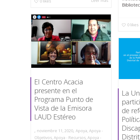
Leer más
0
likes
Bibliotec
0
likes
El Centro Acacia
presente en el
La Uni
Programa Punto de
parti
Vista de la Emisora
de re
LAUD Estéreo
Políti
Disca
,
,
noviembre 11, 2020
Apoya
,
Apoya -
Distri
Objetivos
,
Apoya - Recursos
,
Apoya -