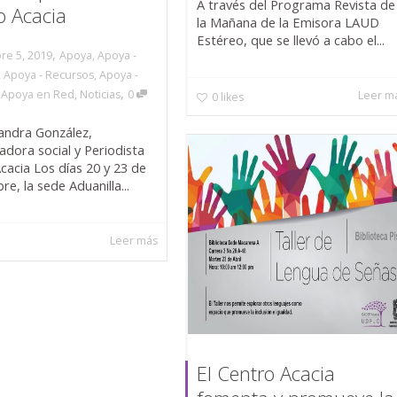
A través del Programa Revista de
o Acacia
la Mañana de la Emisora LAUD
Estéreo, que se llevó a cabo el...
,
re 5, 2019
Apoya
,
Apoya -
,
Apoya - Recursos
,
Apoya -
,
,
Apoya en Red
,
Noticias
0
Leer m
0
likes
jandra González,
dora social y Periodista
cacia Los días 20 y 23 de
e, la sede Aduanilla...
Leer más
El Centro Acacia