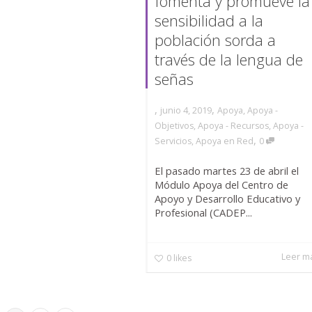
fomenta y promueve la
sensibilidad a la
población sorda a
través de la lengua de
señas
,
,
junio 4, 2019
Apoya
,
Apoya -
Objetivos
,
Apoya - Recursos
,
Apoya -
,
Servicios
,
Apoya en Red
0
El pasado martes 23 de abril el
Módulo Apoya del Centro de
Apoyo y Desarrollo Educativo y
Profesional (CADEP...
Leer m
0
likes