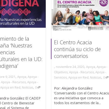
miento de la
El Centro Acacia
ña ‘Nuestras
continúa su ciclo de
iencias
conversatorios
ulturales en la UD:
ndigena’
,
,
noviembre 24, 2020
Apoya
,
Apoya -
Objetivos
,
Apoya - Recursos
,
Apoya -
,
bre 9, 2021
Apoya
,
Apoya -
,
Servicios
,
Apoya en Red
,
Noticias
0
,
Apoya - Recursos
,
Apoya -
,
,
Apoya en Red
,
Noticias
0
Por: Alejandra González
‘Conversando con el Centro Acacia
es una iniciativa que convoca a
jandra González El CADEP
todos los estamentos de la...
el Centro de Bienestar
onal, el Sistema de