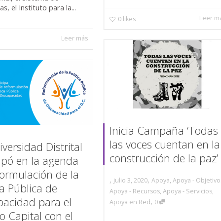
as, el Instituto para la...
Leer m
0
likes
Leer más
Inicia Campaña ‘Todas
las voces cuentan en la
versidad Distrital
construcción de la paz’
cipó en la agenda
formulación de la
,
,
julio 3, 2020
Apoya
,
Apoya - Objetivo
ca Pública de
Apoya - Recursos
,
Apoya - Servicios
,
pacidad para el
,
Apoya en Red
0
to Capital con el