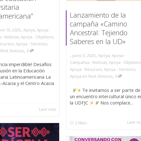
sitaria
Lanzamiento de la
oamericana”
campaña «Camino
,
re 10, 2025
Apoya
,
Apoya -
Ancestral: Tejiendo
- Noticias
,
Apoya - Objetivos
,
Saberes en la UD»
ecursos
,
Apoya - Servicios
,
,
 Red
,
Noticias
0
,
,
junio 5, 2025
Apoya
,
Apoya -
Campañas - Noticias
,
Apoya - Objetivo
ncia imperdible! Desafíos
Apoya - Recursos
,
Apoya - Servicios
,
clusión en la Educación
,
taria Latinoamericana La
Apoya en Red
,
Noticias
0
-Acacia y el Centro Acacia
Te invitamos a ser parte de
un encuentro intercultural único e
la UDFJC
Nos complace...
Leer más
Leer m
2
likes