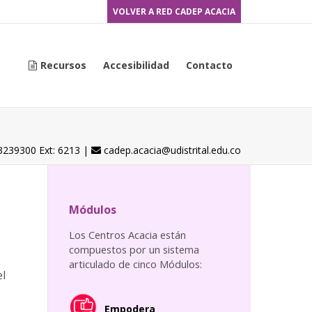
VOLVER A RED CADEP ACACIA
Recursos
Accesibilidad
Contacto
3239300 Ext: 6213 |
cadep.acacia@udistrital.edu.co
Email
Módulos
Los Centros Acacia están
compuestos por un sistema
articulado de cinco Módulos:
el
Empodera