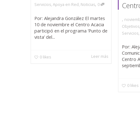
Centr
,
Servicios
,
Apoya en Red
,
Noticias
0
Por: Alejandra González El martes
,
noviemb
10 de noviembre el Centro Acacia
Objetivos
participó en el programa ‘Punto de
Servicios
vista’ del...
Por: Ale
Comunica
Leer más
0
likes
Centro A
septiembr
0
likes