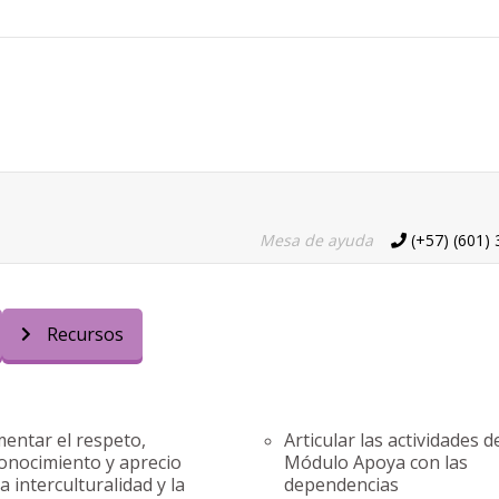
Mesa de ayuda
(+57) (601) 
Teléfono
Recursos
entar el respeto,
Articular las actividades d
onocimiento y aprecio
Módulo Apoya con las
la interculturalidad y la
dependencias