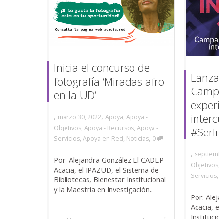
Inicia el concurso de
Lanza
fotografía ‘Miradas afro
Campa
en la UD’
exper
interc
,
,
marzo 30, 2022
Apoya
,
Apoya -
Objetivos
,
Apoya - Recursos
,
Apoya -
#SerI
,
Servicios
,
Apoya en Red
,
Noticias
0
,
septiem
Por: Alejandra González El CADEP
Objetivos
Acacia, el IPAZUD, el Sistema de
Servicios
Bibliotecas, Bienestar Institucional
y la Maestría en Investigación...
Por: Ale
Acacia, 
Instituci