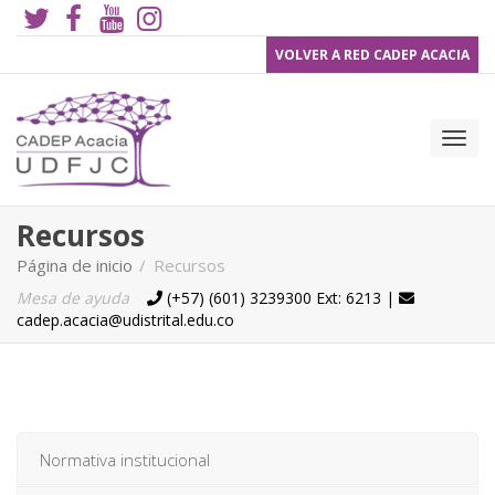
VOLVER A RED CADEP ACACIA
Camb
Recursos
Página de inicio
Recursos
Mesa de ayuda
(+57) (601) 3239300 Ext: 6213 |
Teléfono
Email
cadep.acacia@udistrital.edu.co
nave
Normativa institucional