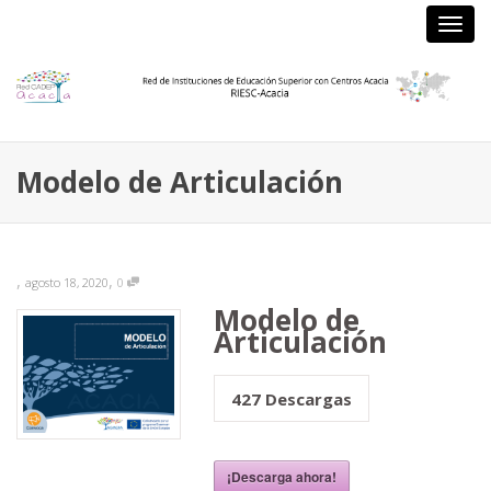
Camb
nave
Modelo de Articulación
,
,
agosto 18, 2020
0
Modelo de
Articulación
427
Descargas
¡Descarga ahora!