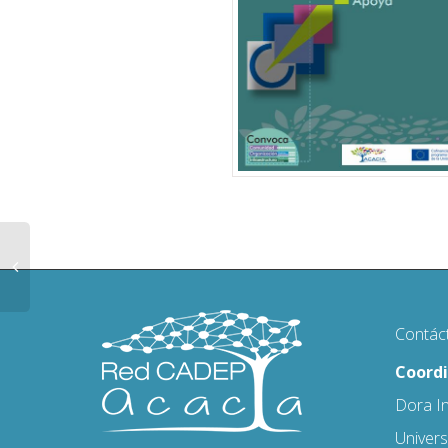
Contác
Coordi
Dora I
Univers