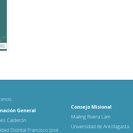
tenos
Consejo Misional
nación General
Mailing Rivera Lam
nés Calderón
Universidad de Antofagasta
idad Distrital Francisco José