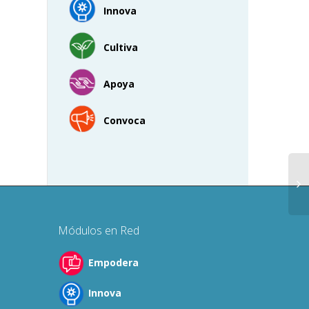
Innova
Cultiva
Apoya
Convoca
Módulos en Red
Empodera
Innova