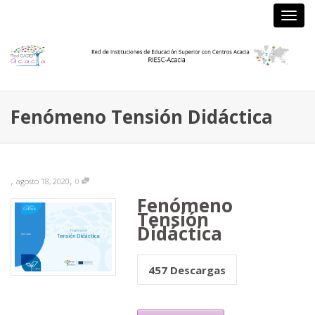
Camb
nave
Fenómeno Tensión Didáctica
,
,
agosto 18, 2020
0
Fenómeno
Tensión
Didáctica
457
Descargas