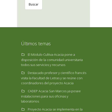
Buscar
Últimos temas
El Módulo Cultiva-Acacia pone a
disposición de la comunidad universitaria
todos sus servicios y recursos
Destacado profesor y científico francés
visita la Facultad de Letras y se reúne con
coordinadores del proyecto Acacia
CADEP Acacia San Marcos ya posee
instalaciones para sus oficinas y
laboratorios
Proyecto Acacia se implementa en la