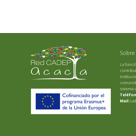
Sobre
La funci
contribui
instituci
comunida
sistema 
Teléfon
Mail:
cad