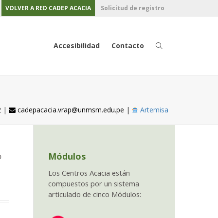
VOLVER A RED CADEP ACACIA
Solicitud de registro
Accesibilidad
Contacto
Chatbot
2 |
cadepacacia.vrap@unmsm.edu.pe |
Artemisa
Email
Módulos
Los Centros Acacia están
compuestos por un sistema
articulado de cinco Módulos: