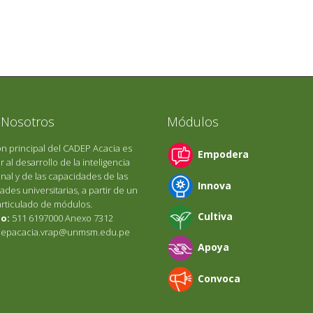
 Nosotros
Módulos
ón principal del CADEP Acacia es
Empodera
r al desarrollo de la inteligencia
onal y de las capacidades de las
Innova
des universitarias, a partir de un
articulado de módulos.
Cultiva
o:
511 6197000 Anexo 7312
epacacia.vrap@unmsm.edu.pe
Apoya
Convoca