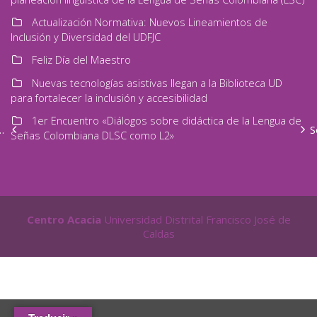
Actualización Normativa: Nuevos Lineamientos de
Inclusión y Diversidad del UDFJC
Feliz Día del Maestro
Nuevas tecnologías asistivas llegan a la Biblioteca UD
para fortalecer la inclusión y accesibilidad
1er Encuentro «Diálogos sobre didáctica de la Lengua de
tras diferencias”, el mensaje del Centro Acacia en la Jornada de acogimiento
Señas Colombiana DLSC como L2»
Centro Acacia
Universidad Distrital Francisco José de
Caldas