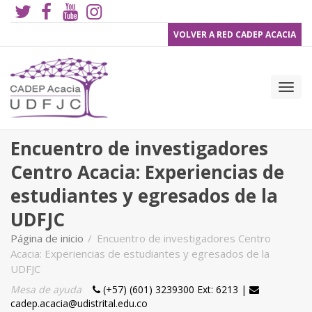
VOLVER A RED CADEP ACACIA
Camb
Encuentro de investigadores
Centro Acacia: Experiencias de
estudiantes y egresados de la
nave
UDFJC
Página de inicio
Encuentro de investigadores Centro
Acacia: Experiencias de estudiantes y egresados de la
UDFJC
Mesa de ayuda
(+57) (601) 3239300 Ext: 6213 |
Teléfono
Email
cadep.acacia@udistrital.edu.co