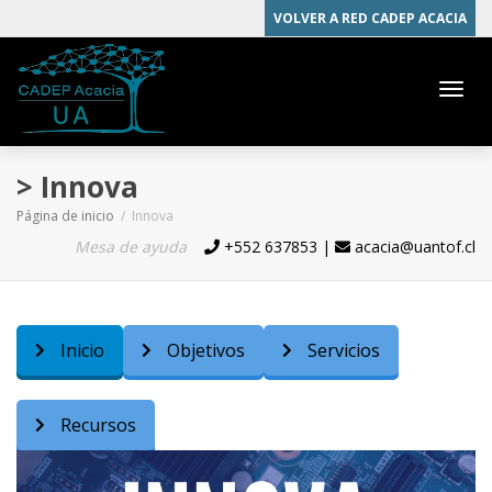
VOLVER A RED CADEP ACACIA
Cambi
> Innova
Página de inicio
Innova
naveg
Mesa de ayuda
+552 637853 |
acacia@uantof.cl
Teléfono
Email
Inicio
Objetivos
Servicios
Recursos