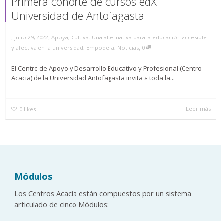
Primera cohorte de cursos edX
Universidad de Antofagasta
,
,
julio 29, 2022
Apoya
,
Cultiva: Una alternativa para la educación accesible
,
y afectiva en la universidad
,
Empodera
,
Noticias
0
El Centro de Apoyo y Desarrollo Educativo y Profesional (Centro
Acacia) de la Universidad Antofagasta invita a toda la...
Leer más
0
likes
Módulos
Los Centros Acacia están compuestos por un sistema
articulado de cinco Módulos: