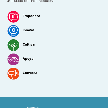
articulado de cinco Módulos:
Empodera
Innova
Cultiva
Apoya
Convoca