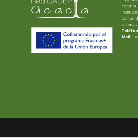
contribui
instituci
comunida
sistema 
Teléfon
Mail:
cad