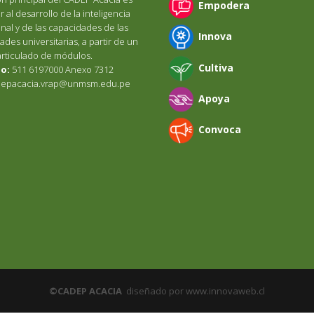
Empodera
r al desarrollo de la inteligencia
onal y de las capacidades de las
Innova
des universitarias, a partir de un
articulado de módulos.
Cultiva
o:
511 6197000 Anexo 7312
epacacia.vrap@unmsm.edu.pe
Apoya
Convoca
©CADEP ACACIA
diseñado por www.innovaweb.cl