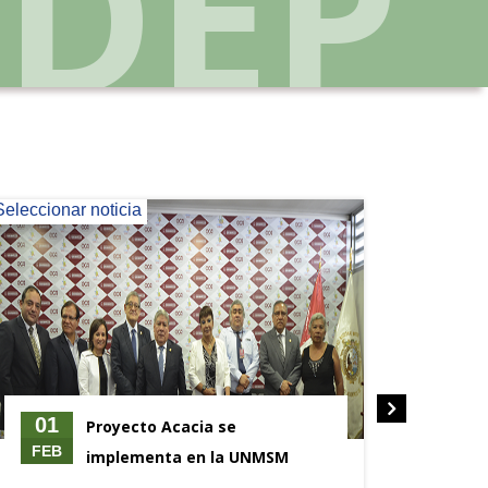
Seleccionar noticia
Selecciona
01
29
Proyecto Acacia se
FEB
ENE
implementa en la UNMSM