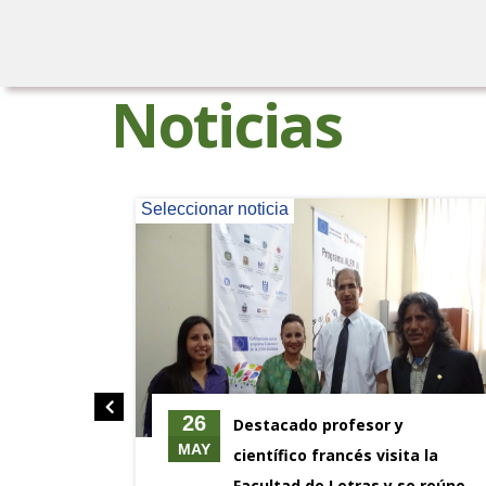
Noticias
Seleccionar noticia
26
cia pone
Destacado profesor y
MAY
omunidad
científico francés visita la
s
Facultad de Letras y se reúne