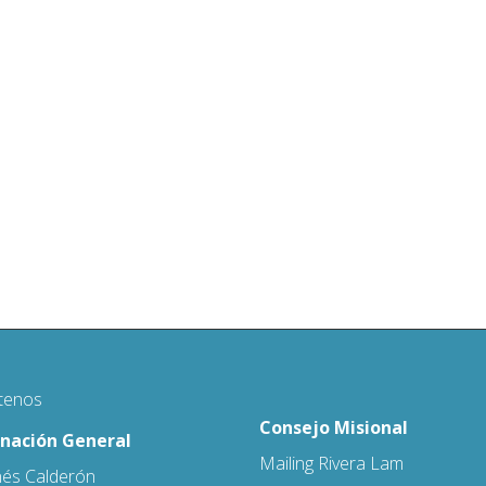
tenos
Consejo Misional
nación General
Mailing Rivera Lam
nés Calderón