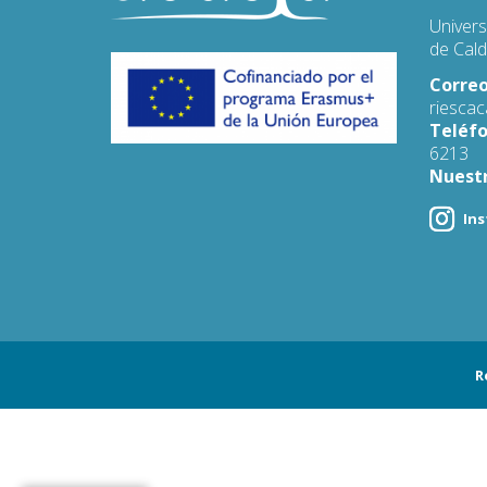
Univers
de Cal
Correo
riescac
Teléf
6213
Nuestr
In
R