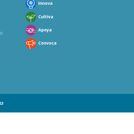
Innova
Cultiva
Apoya
co
Convoca
23