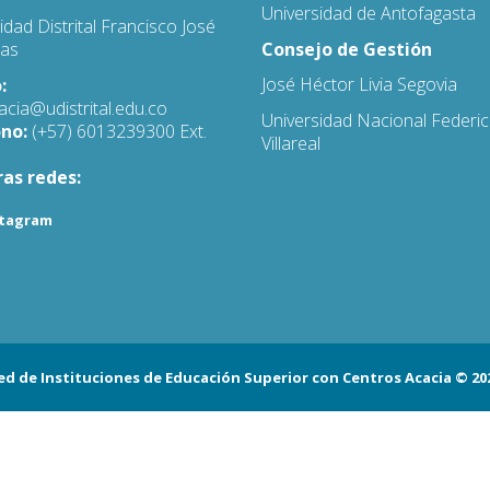
Universidad de Antofagasta
idad Distrital Francisco José
Consejo de Gestión
das
José Héctor Livia Segovia
:
acia@udistrital.edu.co
Universidad Nacional Federi
ono:
(+57) 6013239300 Ext.
Villareal
as redes:
stagram
ed de Instituciones de Educación Superior con Centros Acacia © 20