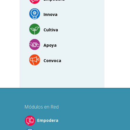
Innova
Cultiva
Apoya
Convoca
Módulos en Red
Empodera