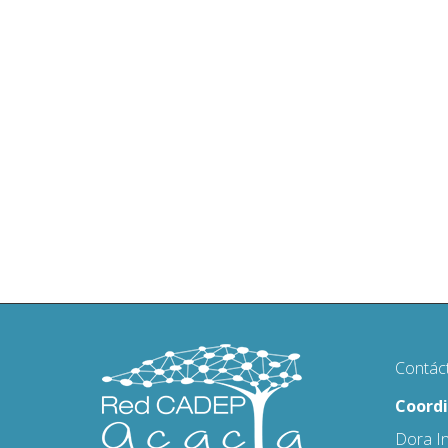
Contác
Coordi
Dora I